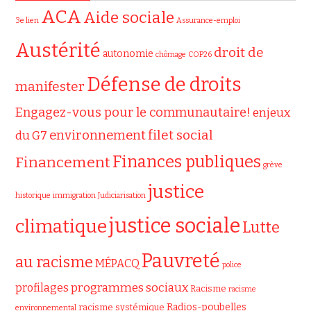
ACA
Aide sociale
3e lien
Assurance-emploi
Austérité
droit de
autonomie
chômage
COP26
Défense de droits
manifester
Engagez-vous pour le communautaire!
enjeux
filet social
environnement
du G7
Finances publiques
Financement
grève
justice
historique
immigration
Judiciarisation
justice sociale
climatique
Lutte
Pauvreté
au racisme
MÉPACQ
police
programmes sociaux
profilages
Racisme
racisme
Radios-poubelles
racisme systémique
environnemental