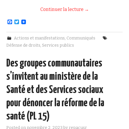
Continuer la lecture
→
F
T
a
w
c
i
e
t
Actions et manifestations
,
Communiqués
b
t
o
e
Défense de droits
,
Services publics
o
r
k
Des groupes communautaires
s’invitent au ministère de la
Santé et des Services sociaux
pour dénoncer la réforme de la
santé (PL 15)
Posted on
novembre 2, 2023
by
repacusr