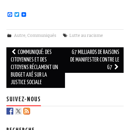
F
T
a
w
c
i
e
t
b
t
Autre
,
Communiqués
Lutte au racisme
o
e
o
r
k
Navigation
COMMUNIQUÉ: DES
G7 MILLIARDS DE RAISONS
des
CITOYENNES ET DES
DE MANIFESTER CONTRE LE
CITOYENS RÉCLAMENT UN
G7
articles
BUDGET AXÉ SUR LA
JUSTICE SOCIALE
SUIVEZ-NOUS