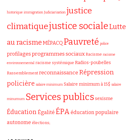
justice
historique
immigration
Judiciarisation
justice sociale
climatique
Lutte
Pauvreté
au racisme
MÉPACQ
police
programmes sociaux
profilages
Racisme
racisme
Radios-poubelles
racisme systémique
environnemental
Répression
reconnaissance
Rassemblement
policière
Salaire minimum à 15$
salaire minimum
salaire
Services publics
sexisme
minumum
ÉPA
Éducation
Égalité
éducation populaire
autonome
élections;