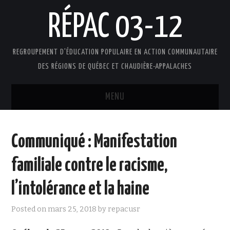
RÉPAC 03-12
REGROUPEMENT D'ÉDUCATION POPULAIRE EN ACTION COMMUNAUTAIRE
DES RÉGIONS DE QUÉBEC ET CHAUDIÈRE-APPALACHES
MENU
ACCUEIL
Communiqué : Manifestation
PRÉSENTATION
familiale contre le racisme,
L’ÉDUCATION POPULAIRE AUTONOME
l’intolérance et la haine
DOCUMENTS
Posted on
mars 25, 2018
by
repacusr
FAIRE UN DON !