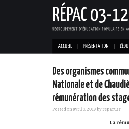
RÉPAC 03-12
REGROUPEMENT D'ÉDUCATION POPULAIRE EN A
ACCUEIL
PRÉSENTATION
L’ÉD
Des organismes communa
Nationale et de Chaudi
rémunération des stag
Posted on
avril 3, 2019
by
repacusr
La rému