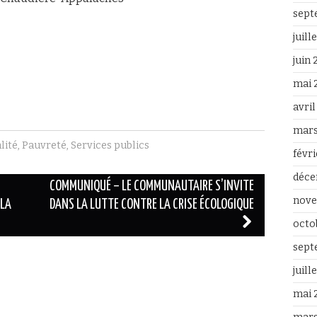
sept
juill
juin
mai 
avri
mars
lité
,
Pauvreté
,
Services publics
févr
déce
COMMUNIQUÉ – LE COMMUNAUTAIRE S’INVITE
nove
 LA
DANS LA LUTTE CONTRE LA CRISE ÉCOLOGIQUE
octo
sept
juill
mai 