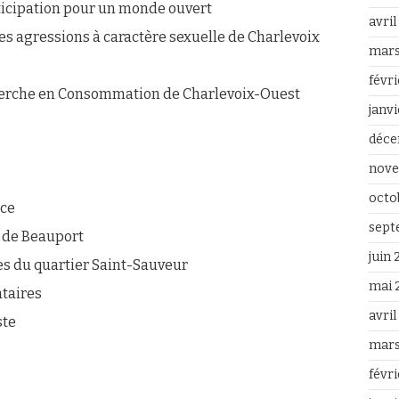
ticipation pour un monde ouvert
avri
 les agressions à caractère sexuelle de Charlevoix
mars
févr
herche en Consommation de Charlevoix-Ouest
janv
déce
nove
octo
ice
sept
 de Beauport
juin
es du quartier Saint-Sauveur
mai 
ataires
avri
ste
mars
févr