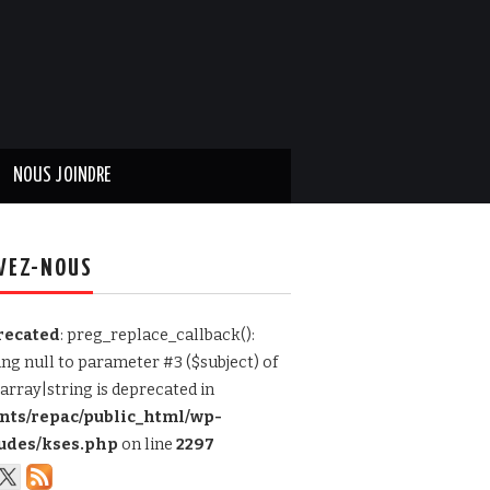
NOUS JOINDRE
VEZ-NOUS
recated
: preg_replace_callback():
ing null to parameter #3 ($subject) of
array|string is deprecated in
ents/repac/public_html/wp-
udes/kses.php
on line
2297