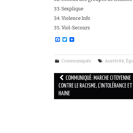
Sexplique
Violence Info
Viol-Secours
F
T
a
w
c
i
e
t
b
t
Communiqués
Austérité
,
Éga
o
e
o
r
k
Navigation
COMMUNIQUÉ: MARCHE CITOYENNE
des
CONTRE LE RACISME, L’INTOLÉRANCE ET
HAINE
articles