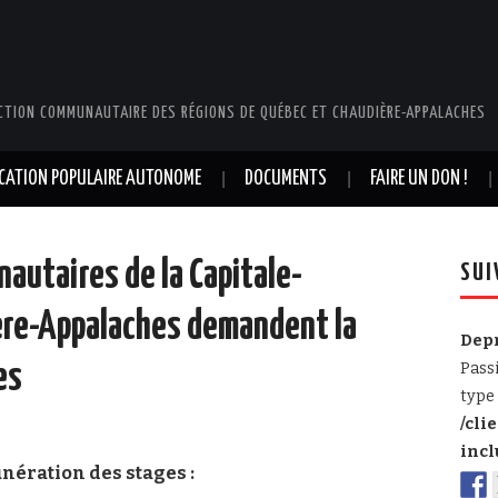
CTION COMMUNAUTAIRE DES RÉGIONS DE QUÉBEC ET CHAUDIÈRE-APPALACHES
UCATION POPULAIRE AUTONOME
DOCUMENTS
FAIRE UN DON !
utaires de la Capitale-
SUI
ère-Appalaches demandent la
Dep
es
Pass
type 
/cli
incl
nération des stages :