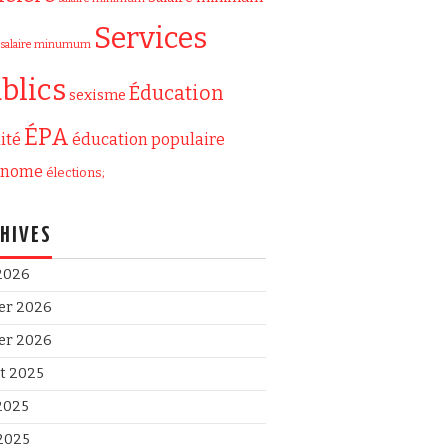
Services
salaire minumum
blics
Éducation
sexisme
ÉPA
ité
éducation populaire
onome
élections;
HIVES
 2026
ier 2026
ier 2026
et 2025
 2025
2025