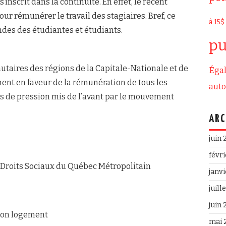
’inscrit dans la continuité. En effet, le récent
 rémunérer le travail des stagiaires. Bref, ce
à 15$
es des étudiantes et étudiants.
pu
utaires des régions de la Capitale-Nationale et de
Égal
nt en faveur de la rémunération de tous les
aut
ns de pression mis de l’avant par le mouvement
ARC
juin
févr
 Droits Sociaux du Québec Métropolitain
janv
juill
juin
ion logement
mai 