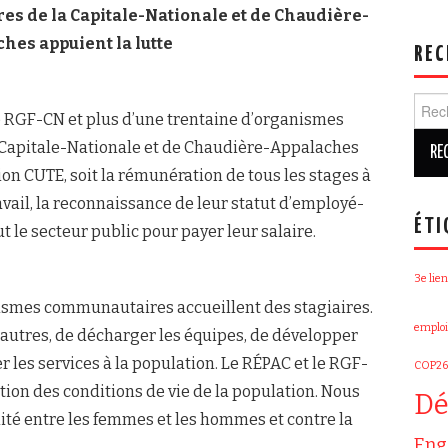
 de la Capitale-Nationale et de Chaudière-
hes appuient la lutte
REC
Rech
e RGF-CN et plus d’une trentaine d’organismes
Capitale-Nationale et de Chaudière-Appalaches
on CUTE, soit la rémunération de tous les stages à
ravail, la reconnaissance de leur statut d’employé-
ÉTI
t le secteur public pour payer leur salaire.
3e lien
smes communautaires accueillent des stagiaires.
emploi
autres, de décharger les équipes, de développer
les services à la population. Le RÉPAC et le RGF-
COP26
ation des conditions de vie de la population. Nous
Dé
galité entre les femmes et les hommes et contre la
Eng