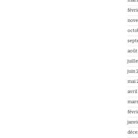
mars
févr
nove
octo
sept
août
juill
juin
mai 
avri
mars
févr
janv
déce