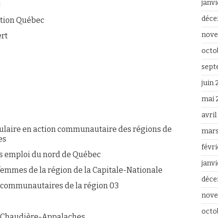
janv
c
déce
ection Québec
nove
ert
octo
sept
juin
mai 
avri
laire en action communautaire des régions de
mars
es
févr
 emploi du nord de Québec
janv
mmes de la région de la Capitale-Nationale
déce
communautaires de la région 03
nove
octo
 Chaudière-Appalaches