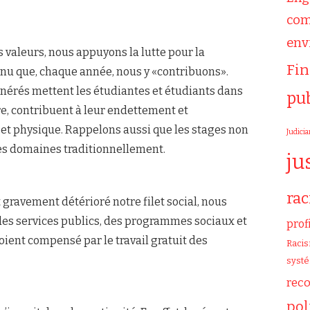
com
env
s valeurs, nous appuyons la lutte pour la
Fi
nu que, chaque année, nous y «contribuons».
érés mettent les étudiantes et étudiants dans
pu
re, contribuent à leur endettement et
t physique. Rappelons aussi que les stages non
Judicia
s domaines traditionnellement.
ju
ra
 gravement détérioré notre filet social, nous
es services publics, des programmes sociaux et
prof
ent compensé par le travail gratuit des
Raci
syst
rec
pol