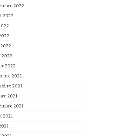
embre 2022
et 2022
 2022
2022
l 2022
 2022
ier 2022
mbre 2021
mbre 2021
bre 2021
embre 2021
et 2021
2021