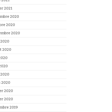
 2021
ier 2021
mbre 2020
bre 2020
embre 2020
 2020
et 2020
 2020
2020
l 2020
 2020
ier 2020
ier 2020
mbre 2019