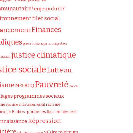
munautaire!
enjeux du G7
filet social
ironnement
Finances
nancement
bliques
grève
historique
immigration
justice climatique
risation
stice sociale
Lutte au
Pauvreté
cisme
MÉPACQ
police
programmes sociaux
ilages
sme
racisme
racisme environnemental
Radios-poubelles
émique
Rassemblement
Répression
onnaissance
icière
Salaire minimum
salaire minimum