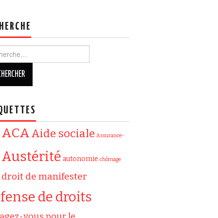
HERCHE
ercher :
QUETTES
ACA
Aide sociale
Assurance-
Austérité
autonomie
chômage
droit de manifester
fense de droits
agez-vous pour le