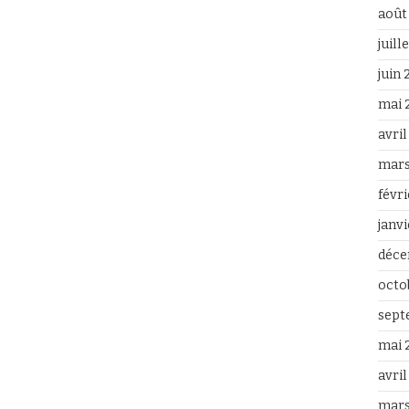
août
juill
juin
mai 
avri
mars
févr
janv
déce
octo
sept
mai 
avril
mars