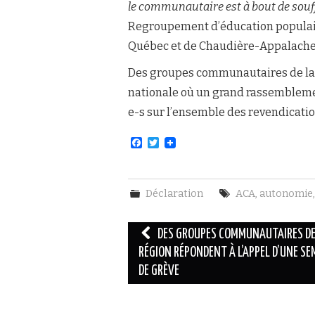
le communautaire est à bout de souff
Regroupement d’éducation populai
Québec et de Chaudière-Appalach
Des groupes communautaires de la 
nationale où un grand rassemblement
e-s sur l’ensemble des revendicati
F
T
a
w
c
i
e
t
b
t
Déclaration
ACA
,
autonomie
o
e
o
r
k
Navigation
DES GROUPES COMMUNAUTAIRES DE
des
RÉGION RÉPONDENT À L’APPEL D’UNE SE
DE GRÈVE
articles