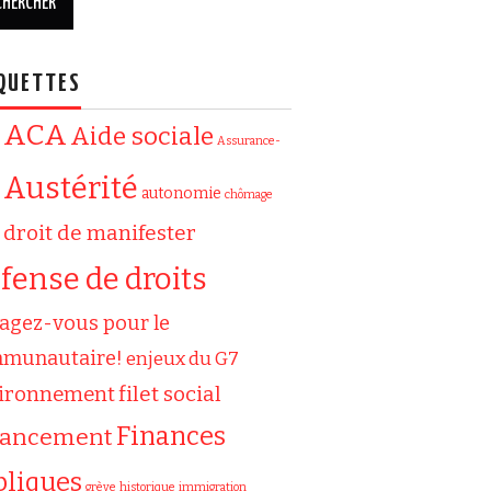
QUETTES
ACA
Aide sociale
Assurance-
Austérité
autonomie
chômage
droit de manifester
fense de droits
agez-vous pour le
munautaire!
enjeux du G7
filet social
ironnement
Finances
nancement
bliques
grève
historique
immigration