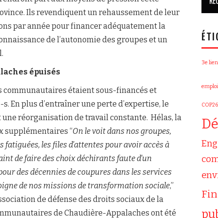
province. Ils revendiquent un rehaussement de leur
ions par année pour financer adéquatement la
ÉTI
econnaissance de l’autonomie des groupes et un
l.
3e lien
laches épuisés
emploi
es communautaires étaient sous-financés et
s. En plus d’entraîner une perte d’expertise, le
COP26
ne réorganisation de travail constante. Hélas, la
Dé
ux supplémentaires “
On le voit dans nos groupes,
Eng
s fatiguées, les files d’attentes pour avoir accès à
aint de faire des choix déchirants faute d’un
com
e pour des décennies de coupures dans les services
env
loigne de nos missions de transformation sociale
,”
Fi
ssociation de défense des droits sociaux de la
pu
 communautaires de Chaudière-Appalaches ont été