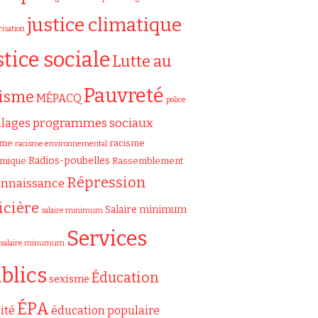
justice climatique
risation
stice sociale
Lutte au
Pauvreté
cisme
MÉPACQ
police
programmes sociaux
ilages
sme
racisme
racisme environnemental
Radios-poubelles
émique
Rassemblement
Répression
onnaissance
icière
Salaire minimum
salaire minimum
Services
salaire minumum
blics
Éducation
sexisme
ÉPA
ité
éducation populaire