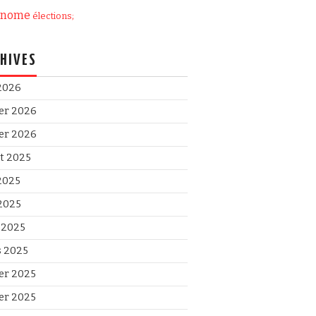
onome
élections;
HIVES
 2026
ier 2026
ier 2026
et 2025
 2025
2025
l 2025
 2025
ier 2025
ier 2025