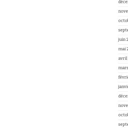
déce
nove
octo
sept
juin
mai 
avri
mars
févr
janv
déce
nove
octo
sept