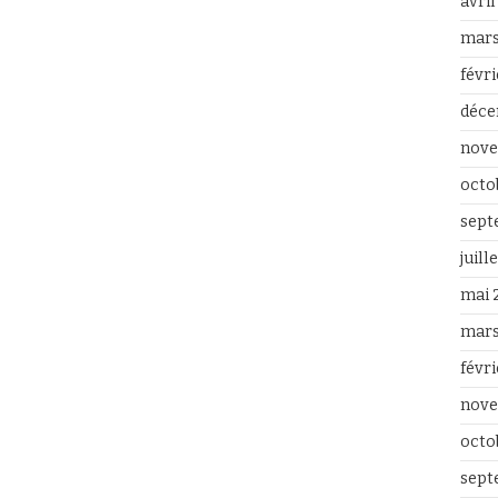
avri
mars
févr
déce
nove
octo
sept
juill
mai 
mars
févr
nove
octo
sept