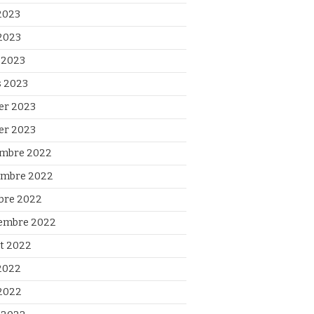
 2023
2023
l 2023
 2023
ier 2023
ier 2023
mbre 2022
mbre 2022
bre 2022
embre 2022
et 2022
 2022
2022