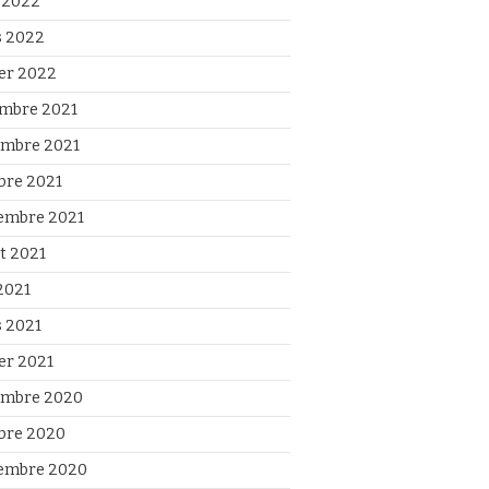
l 2022
 2022
ier 2022
mbre 2021
mbre 2021
bre 2021
embre 2021
et 2021
2021
 2021
ier 2021
mbre 2020
bre 2020
embre 2020