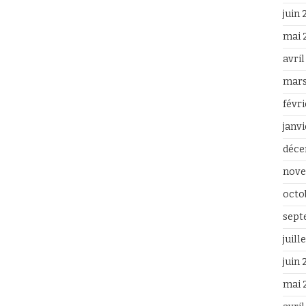
juin
mai 
avri
mars
févr
janv
déce
nove
octo
sept
juill
juin
mai 