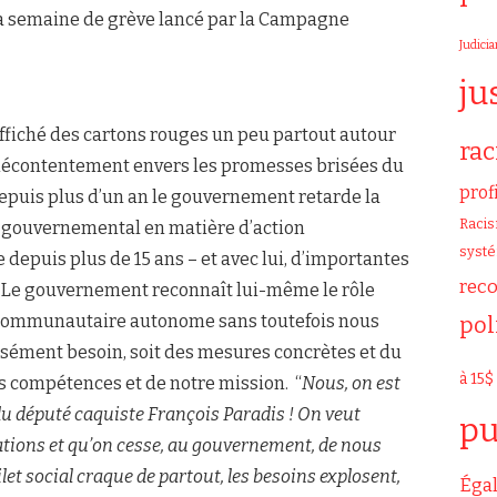
la semaine de grève lancé par la Campagne
Judicia
ju
fiché des cartons rouges un peu partout autour
ra
 mécontentement envers les promesses brisées du
prof
depuis plus d’un an le gouvernement retarde la
Raci
on gouvernemental en matière d’action
syst
depuis plus de 15 ans – et avec lui, d’importantes
rec
 Le gouvernement reconnaît lui-même le rôle
 communautaire autonome sans toutefois nous
pol
sément besoin, soit des mesures concrètes et du
à 15$
 compétences et de notre mission. “
Nous, on est
du député caquiste François Paradis ! On veut
pu
ations et qu’on cesse, au gouvernement, de nous
let social craque de partout, les besoins explosent,
Égal