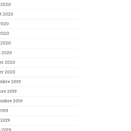
 2020
et 2020
 2020
2020
l 2020
 2020
ier 2020
ier 2020
mbre 2019
bre 2019
embre 2019
2019
 2019
 2019