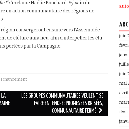
le !”
s’exclame Naélie Bouchard-Sylvain du
aut
re en action communautaire des régions de
es
ARC
région convergeront ensuite vers l’Assemblée
juin
 de clôture aura lieu afin d’interpeller les élu-
févr
ons portées par la Campagne.
janv
juill
juin
,
Financement
mai 
avri
 LA
LES GROUPES COMMUNAUTAIRES VEULENT SE
mars
MAINE
FAIRE ENTENDRE: PROMESSES BRISÉES,
COMMUNAUTAIRE FERMÉ
févr
janv