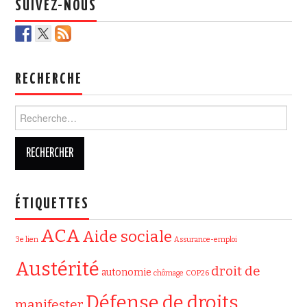
SUIVEZ-NOUS
RECHERCHE
Rechercher :
ÉTIQUETTES
ACA
Aide sociale
3e lien
Assurance-emploi
Austérité
droit de
autonomie
chômage
COP26
Défense de droits
manifester