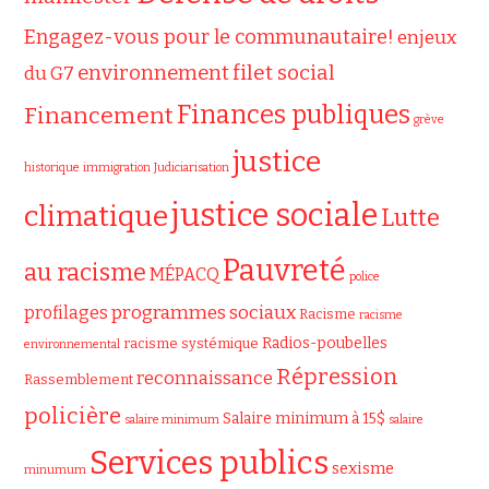
Engagez-vous pour le communautaire!
enjeux
filet social
environnement
du G7
Finances publiques
Financement
grève
justice
historique
immigration
Judiciarisation
justice sociale
climatique
Lutte
Pauvreté
au racisme
MÉPACQ
police
programmes sociaux
profilages
Racisme
racisme
Radios-poubelles
racisme systémique
environnemental
Répression
reconnaissance
Rassemblement
policière
Salaire minimum à 15$
salaire minimum
salaire
Services publics
sexisme
minumum