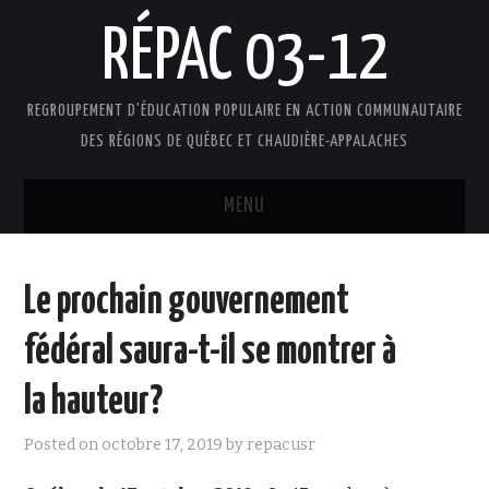
RÉPAC 03-12
REGROUPEMENT D'ÉDUCATION POPULAIRE EN ACTION COMMUNAUTAIRE
DES RÉGIONS DE QUÉBEC ET CHAUDIÈRE-APPALACHES
MENU
ACCUEIL
Le prochain gouvernement
PRÉSENTATION
fédéral saura-t-il se montrer à
L’ÉDUCATION POPULAIRE AUTONOME
la hauteur?
DOCUMENTS
Posted on
octobre 17, 2019
by
repacusr
FAIRE UN DON !