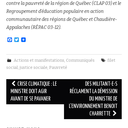
contre la pauvreté de la région de Québec (CLAP 03) et le
Regroupement d’éducation populaire en action
communautaire des régions de Québec et Chaudière-
Appalaches (RÉPAC 03-12).
F
T
a
w
c
i
e
t
b
t
Actions et manifestations
,
Communiqués
filet
o
e
o
r
social
,
justice sociale
,
Pauvreté
k
Navigation
CRISE CLIMATIQUE : LE
DES MILITANT-E-S
des
MINISTRE DOIT AGIR
RÉCLAMENT LA DÉMISSION
AVANT DE SE PAVANER
DU MINISTRE DE
articles
L’ENVIRONNEMENT BENOIT
CHARRETTE