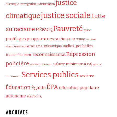
justice
historique
immigration
Judiciarisation
justice sociale
climatique
Lutte
Pauvreté
au racisme
MÉPACQ
police
programmes sociaux
profilages
Racisme
racisme
Radios-poubelles
racisme systémique
environnemental
Répression
reconnaissance
Rassemblement
policière
Salaire minimum à 15$
salaire minimum
salaire
Services publics
sexisme
minumum
ÉPA
Éducation
Égalité
éducation populaire
autonome
élections;
ARCHIVES