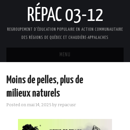
RÉPAC 03-12
REGROUPEMENT D'ÉDUCATION POPULAIRE EN ACTION COMMUNAUTAIRE
DES RÉGIONS DE QUÉBEC ET CHAUDIÈRE-APPALACHES
MENU
ACCUEIL
Moins de pelles, plus de
PRÉSENTATION
milieux naturels
L’ÉDUCATION POPULAIRE AUTONOME
Posted on
mai 14, 2025
by
repacusr
DOCUMENTS
FAIRE UN DON !