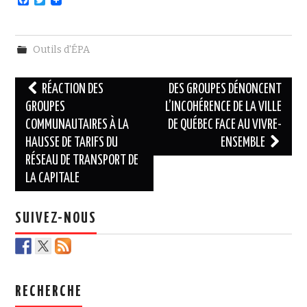
a
w
c
i
e
t
b
t
Outils d'ÉPA
o
e
o
r
k
Navigation
RÉACTION DES
DES GROUPES DÉNONCENT
des
GROUPES
L’INCOHÉRENCE DE LA VILLE
COMMUNAUTAIRES À LA
DE QUÉBEC FACE AU VIVRE-
articles
HAUSSE DE TARIFS DU
ENSEMBLE
RÉSEAU DE TRANSPORT DE
LA CAPITALE
SUIVEZ-NOUS
RECHERCHE