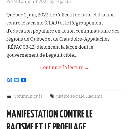
Posted on
juin 3, 2022
by
repacusr
NOUS JOINDRE
Québec 2 juin, 2022. Le Collectif de lutte et d’action
contre le racisme (CLAR) et le Regroupement
d’éducation populaire en action communautaire des
régions de Québec et de Chaudière-Appalaches
(RÉPAC 03-12) dénoncent la façon dont le
gouvernement de Legault cible…
Continuer la lecture
→
F
T
a
w
c
i
e
t
Communiqués
justice sociale
,
Racisme
b
t
o
e
o
r
MANIFESTATION CONTRE LE
k
RACISME ET LE PROFILAGE