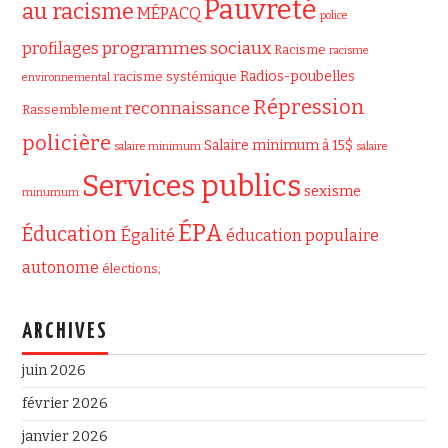
Pauvreté
au racisme
MÉPACQ
police
programmes sociaux
profilages
Racisme
racisme
Radios-poubelles
racisme systémique
environnemental
Répression
reconnaissance
Rassemblement
policière
Salaire minimum à 15$
salaire minimum
salaire
Services publics
sexisme
minumum
ÉPA
Éducation
Égalité
éducation populaire
autonome
élections;
ARCHIVES
juin 2026
février 2026
janvier 2026