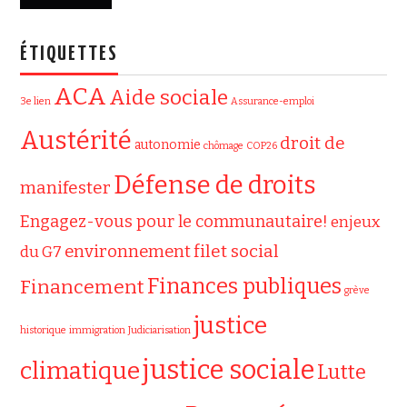
ÉTIQUETTES
ACA
Aide sociale
3e lien
Assurance-emploi
Austérité
droit de
autonomie
chômage
COP26
Défense de droits
manifester
Engagez-vous pour le communautaire!
enjeux
filet social
environnement
du G7
Finances publiques
Financement
grève
justice
historique
immigration
Judiciarisation
justice sociale
climatique
Lutte