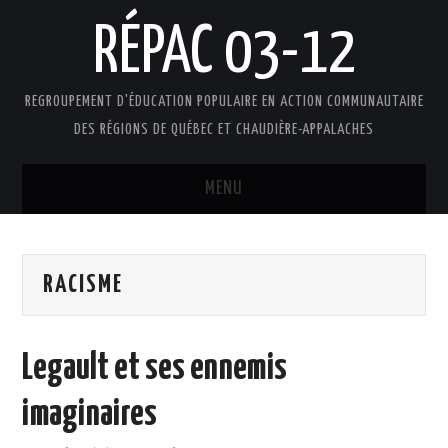
RÉPAC 03-12
REGROUPEMENT D'ÉDUCATION POPULAIRE EN ACTION COMMUNAUTAIRE
DES RÉGIONS DE QUÉBEC ET CHAUDIÈRE-APPALACHES
MENU
ACCUEIL
RACISME
PRÉSENTATION
L’ÉDUCATION POPULAIRE AUTONOME
Legault et ses ennemis
DOCUMENTS
imaginaires
FAIRE UN DON !