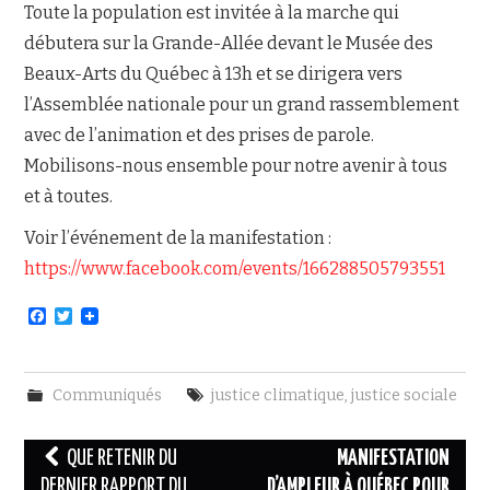
Toute la population est invitée à la marche qui
débutera sur la Grande-Allée devant le Musée des
Beaux-Arts du Québec à 13h et se dirigera vers
l’Assemblée nationale pour un grand rassemblement
avec de l’animation et des prises de parole.
Mobilisons-nous ensemble pour notre avenir à tous
et à toutes.
Voir l’événement de la manifestation :
https://www.facebook.com/events/166288505793551
F
T
a
w
c
i
e
t
b
t
Communiqués
justice climatique
,
justice sociale
o
e
o
r
k
Navigation
QUE RETENIR DU
MANIFESTATION
des
DERNIER RAPPORT DU
D’AMPLEUR À QUÉBEC POUR