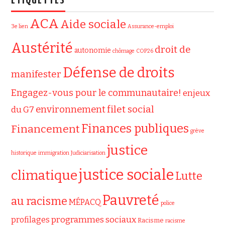
ÉTIQUETTES
ACA
Aide sociale
3e lien
Assurance-emploi
Austérité
droit de
autonomie
chômage
COP26
Défense de droits
manifester
Engagez-vous pour le communautaire!
enjeux
filet social
environnement
du G7
Finances publiques
Financement
grève
justice
historique
immigration
Judiciarisation
justice sociale
climatique
Lutte
Pauvreté
au racisme
MÉPACQ
police
programmes sociaux
profilages
Racisme
racisme