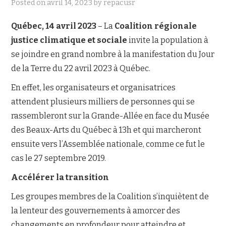
Posted on
avril 14, 2023
by
repacusr
NOUS JOINDRE
Québec, 14 avril 2023
– La
Coalition régionale
justice climatique et sociale
invite la population à
se joindre en grand nombre à la manifestation du Jour
de la Terre du 22 avril 2023 à Québec.
En effet, les organisateurs et organisatrices
attendent plusieurs milliers de personnes qui se
rassembleront sur la Grande-Allée en face du Musée
des Beaux-Arts du Québec à 13h et qui marcheront
ensuite vers l’Assemblée nationale, comme ce fut le
cas le 27 septembre 2019.
Accélérer la transition
Les groupes membres de la Coalition s’inquiètent de
la lenteur des gouvernements à amorcer des
changements en profondeur pour atteindre et